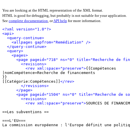
You are looking at the HTML representation of the XML format.
HTML is good for debugging, but probably is not suitable for your application.
See
complete documentation
, or
API help
for more information.
<?xml version="1.0"?>
<api>
<query-continue>
<allpages gapfrom="Remédiation" />
</query-continue>
<query>
<pages>
<page pageid="718" ns="0" title="Recherche de fin
<revisions>
<rev xml:space="preserve">
{{Compétences

|nomCompétence=Recherche de financements

}}

[[Catégorie:Compétences]]
</rev>
</revisions>
</page>
<page pageid="1504" ns="0" title="Recherche de so
<revisions>
<rev xml:space="preserve">
SOURCES DE FINANCEM
==Les subventions ==

===L'EU===

La commission européenne : l'Europe définit une politiq