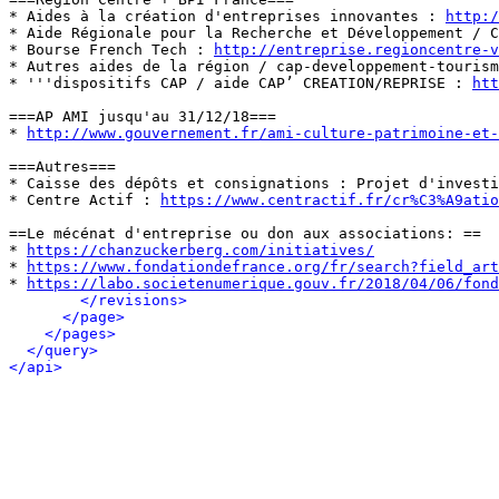
* Aides à la création d'entreprises innovantes : 
http:/
* Aide Régionale pour la Recherche et Développement / C
* Bourse French Tech : 
http://entreprise.regioncentre-v
* Autres aides de la région / cap-developpement-tourism
* '''dispositifs CAP / aide CAP’ CREATION/REPRISE : 
htt
===AP AMI jusqu'au 31/12/18===

* 
http://www.gouvernement.fr/ami-culture-patrimoine-et-
===Autres===

* Caisse des dépôts et consignations : Projet d'investi
* Centre Actif : 
https://www.centractif.fr/cr%C3%A9atio
==Le mécénat d'entreprise ou don aux associations: ==

* 
https://chanzuckerberg.com/initiatives/
* 
https://www.fondationdefrance.org/fr/search?field_art
* 
https://labo.societenumerique.gouv.fr/2018/04/06/fond
</revisions>
</page>
</pages>
</query>
</api>