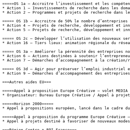
=====OS 1a – Accroitre l’investissement et les compéten
* Action 1 – Investissements de recherche dans les doma
* Action 2 – Programmes et projets de recherche dans le
===== OS 1b – Accroitre de 50% le nombre d’entreprises 
* Action 4 – Projets de recherche, développement et inn
* Action 5 – Projets de recherche, développement et inn
===== OS 2c – Développer l’utilisation des nouveaux ser
* Action 16 – Tiers lieux: animation régionale du résea
===== OS 3a – Améliorer la pérennité des entreprises no
* Action 6 – Actions destinées à soutenir l’entrepreneu
* Action 7 – Démarches d’accompagnement à la création/r
===== OS 3d – Agir pour préserver l’emploi industriel e
* Action 9 – Démarches d’accompagnement des entreprises
===Autres aides EU===

=====Appel à proposition Europe Créative – volet MEDIA 
* Organisateur: Bureau Europe Créative / Appel à projet
=====Horizon 2000=====

* Appel à propositions européen, lancé dans le cadre du
=====Appel à proposition du programme Europe Créative –
* Appel à projets destiné à favoriser de nouveaux modes
===Région Centre + BPI France===
