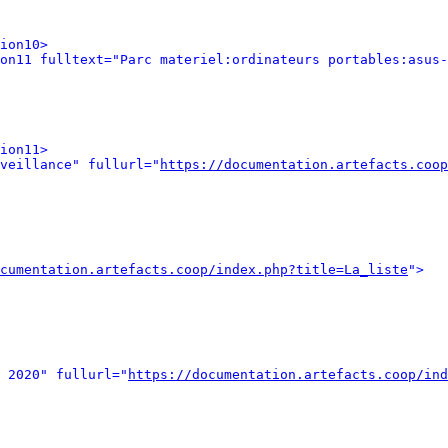
ion10>
on11 fulltext="Parc materiel:ordinateurs portables:asus-
ion11>
veillance" fullurl="
https://documentation.artefacts.coop
cumentation.artefacts.coop/index.php?title=La_liste
">
 2020" fullurl="
https://documentation.artefacts.coop/ind