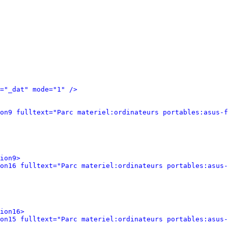
="_dat" mode="1" />
on9 fulltext="Parc materiel:ordinateurs portables:asus-f
ion9>
on16 fulltext="Parc materiel:ordinateurs portables:asus-
ion16>
on15 fulltext="Parc materiel:ordinateurs portables:asus-