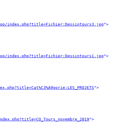
op/index.php?title=Fichier:Dessintours3.jpg
">
op/index.php?title=Fichier:Dessintours1.jpg
">
ex.php?title=Cat%C3%A9gorie:LES_PROJETS
">
ndex.php?title=CO_Tours_novembre_2019
">