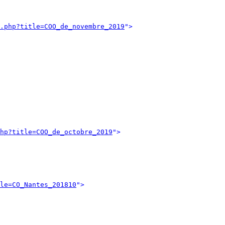
.php?title=COO_de_novembre_2019
">
hp?title=COO_de_octobre_2019
">
le=CO_Nantes_201810
">