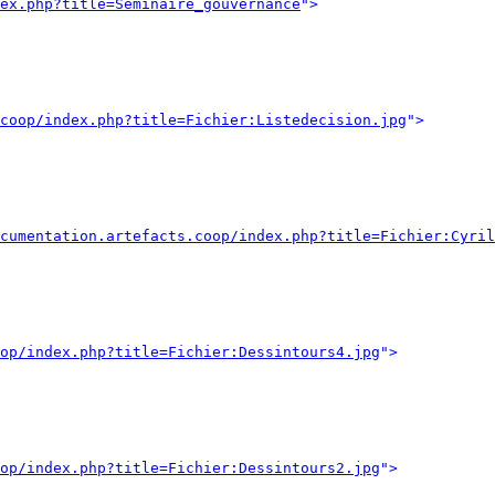
ex.php?title=Seminaire_gouvernance
">
coop/index.php?title=Fichier:Listedecision.jpg
">
cumentation.artefacts.coop/index.php?title=Fichier:Cyril
op/index.php?title=Fichier:Dessintours4.jpg
">
op/index.php?title=Fichier:Dessintours2.jpg
">