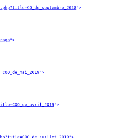
.php?title=CO_de_septembre_2018
">
raga
">
=COO_de_mai_2019
">
itle=COO_de_avril_2019
">
hp?title=COO_de_juillet_2019
">