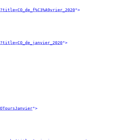
?title=CO_de_f%C3%A9vrier_2020
">
?title=CO_de_janvier_2020
">
OToursJanvier
">