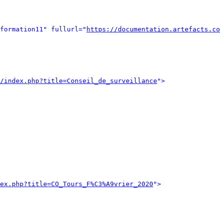
formation11" fullurl="
https://documentation.artefacts.co
/index.php?title=Conseil_de_surveillance
">
ex.php?title=CO_Tours_F%C3%A9vrier_2020
">