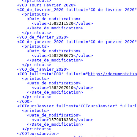
</printouts>
</CO_Tours_Février_2020>
<CO_de_février_2020 fulltext="CO de février 2020"
<printouts>
<Date_de_modification>
<value>
1582211520
</value>
</Date_de_modification>
</printouts>
</CO_de_février_2020>
<CO_de_janvier_2020 fulltext="CO de janvier 2020"
<printouts>
<Date_de_modification>
<value>
1582208675
</value>
</Date_de_modification>
</printouts>
</CO_de_janvier_2020>
<COO fulltext="COO" fullurl="
https://documentatio
<printouts>
<Date_de_modification>
<value>
1582207910
</value>
</Date_de_modification>
</printouts>
</COO>
<COToursJanvier fulltext="COToursJanvier" fullurl
<printouts>
<Date_de_modification>
<value>
1579616339
</value>
</Date_de_modification>
</printouts>
</COToursJanvier>