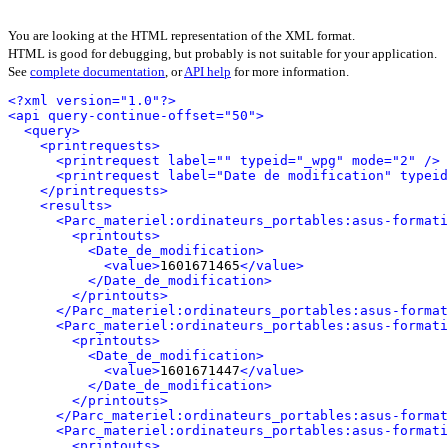
You are looking at the HTML representation of the XML format.
HTML is good for debugging, but probably is not suitable for your application.
See
complete documentation
, or
API help
for more information.
<?xml version="1.0"?>
<api query-continue-offset="50">
<query>
<printrequests>
<printrequest label="" typeid="_wpg" mode="2" />
<printrequest label="Date de modification" typeid
</printrequests>
<results>
<Parc_materiel:ordinateurs_portables:asus-formati
<printouts>
<Date_de_modification>
<value>
1601671465
</value>
</Date_de_modification>
</printouts>
</Parc_materiel:ordinateurs_portables:asus-format
<Parc_materiel:ordinateurs_portables:asus-formati
<printouts>
<Date_de_modification>
<value>
1601671447
</value>
</Date_de_modification>
</printouts>
</Parc_materiel:ordinateurs_portables:asus-format
<Parc_materiel:ordinateurs_portables:asus-formati
<printouts>