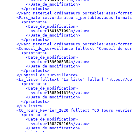
</Date_de_modification>
</printouts>
</Parc_materiel:ordinateurs_portables:asus-format
<Parc_materiel:ordinateurs_portables:asus-formati
<printouts>
<Date_de_modification>
<value>
1601671098
</value>
</Date_de_modification>
</printouts>
</Parc_materiel:ordinateurs_portables:asus-format
<Conseil_de_surveillance fulltext="Conseil de sur
<printouts>
<Date_de_modification>
<value>
1596085354
</value>
</Date_de_modification>
</printouts>
</Conseil_de_surveillance>
<La_liste fulltext="La liste" fullurl="
https://do
<printouts>
<Date_de_modification>
<value>
1585041616
</value>
</Date_de_modification>
</printouts>
</La_liste>
<CO_Tours_Février_2020 fulltext="CO Tours Février
<printouts>
<Date_de_modification>
<value>
1582792168
</value>
</Date_de_modification>